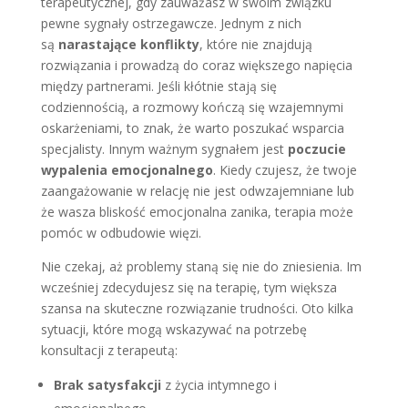
terapeutycznej, gdy zauważasz w swoim związku
pewne sygnały ostrzegawcze. Jednym z nich
są
narastające konflikty
, które nie znajdują
rozwiązania i prowadzą do coraz większego napięcia
między partnerami. Jeśli kłótnie stają się
codziennością, a rozmowy kończą się wzajemnymi
oskarżeniami, to znak, że warto poszukać wsparcia
specjalisty. Innym ważnym sygnałem jest
poczucie
wypalenia emocjonalnego
. Kiedy czujesz, że twoje
zaangażowanie w relację nie jest odwzajemniane lub
że wasza bliskość emocjonalna zanika, terapia może
pomóc w odbudowie więzi.
Nie czekaj, aż problemy staną się nie do zniesienia. Im
wcześniej zdecydujesz się na terapię, tym większa
szansa na skuteczne rozwiązanie trudności. Oto kilka
sytuacji, które mogą wskazywać na potrzebę
konsultacji z terapeutą:
Brak satysfakcji
z życia intymnego i