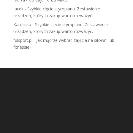
Jacek
-
Szybkie cięcie styropianu. Zestawienie
urządzeń, których zakup warto rozważyć.
Karolinka
-
Szybkie cięcie styropianu. Zestawienie
urządzeń, których zakup warto rozważyć.
fulsport.pl
-
Jak mądrze wybrać zajęcia na siłowni lub
fitnessie?